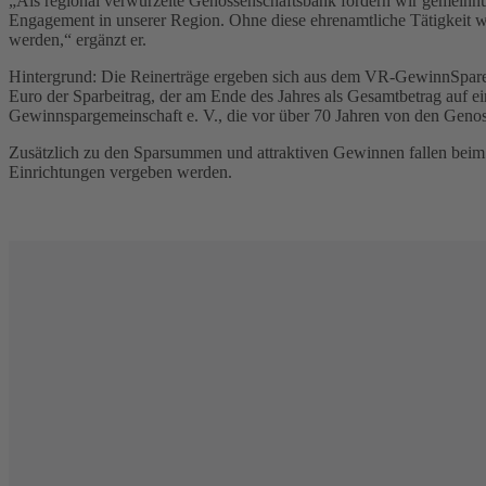
„Als regional verwurzelte Genossenschaftsbank fördern wir gemeinnützi
Engagement in unserer Region. Ohne diese ehrenamtliche Tätigkeit wä
werden,“ ergänzt er.
Hintergrund: Die Reinerträge ergeben sich aus dem VR-GewinnSparen 
Euro der Sparbeitrag, der am Ende des Jahres als Gesamtbetrag auf ein
Gewinnspargemeinschaft e. V., die vor über 70 Jahren von den Genos
Zusätzlich zu den Sparsummen und attraktiven Gewinnen fallen beim 
Einrichtungen vergeben werden.