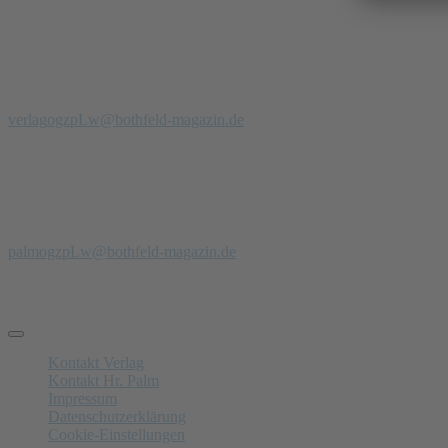
Redaktion
Verlag
Stadtteilmagazin Bothfeld
Telefon: 0 51 39 - 97 900 94
verlag
ogzpLw
@bothfeld-magazin.de
Anzeigenberatung
Anzeigenverkauf + PR
Jörg Palm
Tel.: 0171- 47 00 229
palm
ogzpLw
@bothfeld-magazin.de
Schnelle Links
Kontakt Verlag
Kontakt Hr. Palm
Impressum
Datenschutzerklärung
Cookie-Einstellungen