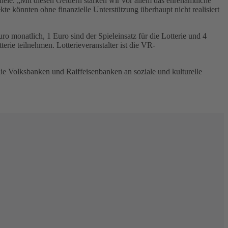
hiele. „Mit diesen Geldern stärken wir vor allem das ehrenamtliche
e könnten ohne finanzielle Unterstützung überhaupt nicht realisiert
monatlich, 1 Euro sind der Spieleinsatz für die Lotterie und 4
erie teilnehmen. Lotterieveranstalter ist die VR-
e Volksbanken und Raiffeisenbanken an soziale und kulturelle