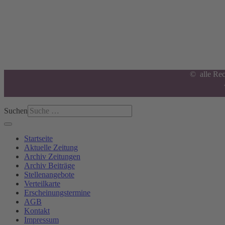
Anzeigenschluss
Nächster am 14.08.2026:
Letzte Annahme von Anzeigen in
7
Tagen,
19
Std.,
42
Minuten and
6
© alle Rec
Suchen
Startseite
Aktuelle Zeitung
Archiv Zeitungen
Archiv Beiträge
Stellenangebote
Verteilkarte
Erscheinungstermine
AGB
Kontakt
Impressum