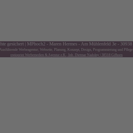
Sekunden. Gerne beraten wir Sie.
hte gesichert | MPhoch2 - Maren Hermes - Am Mühlenfeld 3e - 3093
Ausführende Werbeagentur; Webseite, Planung, Konzept, Design, Programmierung und Pflege
regioprint Werbemedien & Agentur e.K., Inh. Dietmar Nadolny | 38518 Gifhorn