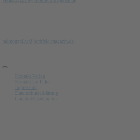
verlag
ogzpLw
@bothfeld-magazin.de
Anzeigenberatung
Anzeigenverkauf + PR
Jörg Palm
Tel.: 0171- 47 00 229
palm
ogzpLw
@bothfeld-magazin.de
Schnelle Links
Kontakt Verlag
Kontakt Hr. Palm
Impressum
Datenschutzerklärung
Cookie-Einstellungen
Anzeigenschluss
Nächster am 14.08.2026:
Letzte Annahme von Anzeigen in
7
Tagen,
11
Std.,
48
Minuten and
2
Sekunden. Gerne beraten wir Sie.