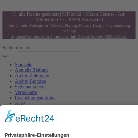
© alle Rechte gesichert | MPhoch2 - Maren Hermes - Am
Mühlenfeld 3e - 30938 Burgwedel
Ausführende Werbeagentur; Webseite, Planung, Konzept, Design, Programmierung
und Pflege:
regioprint Werbemedien & Agentur e.K., Inh. Dietmar Nadolny | 38518 Gifhorn
Suchen
Startseite
Aktuelle Zeitung
Archiv Zeitungen
Archiv Beiträge
Stellenangebote
Verteilkarte
Erscheinungstermine
AGB
Kontakt
Impressum
Datenschutzerklärung
Cookie-Einstellung