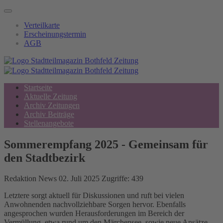
Verteilkarte
Erscheinungstermin
AGB
Startseite
Aktuelle Zeitung
Archiv Zeitungen
Archiv Beiträge
Stellenangebote
Sommerempfang 2025 - Gemeinsam für
den Stadtbezirk
Redaktion
News
02. Juli 2025
Zugriffe: 439
Letztere sorgt aktuell für Diskussionen und ruft bei vielen
Anwohnenden nachvollziehbare Sorgen hervor. Ebenfalls
angesprochen wurden Herausforderungen im Bereich der
Vermüllung, etwa rund um den Märchensee, sowie neue Ansätze