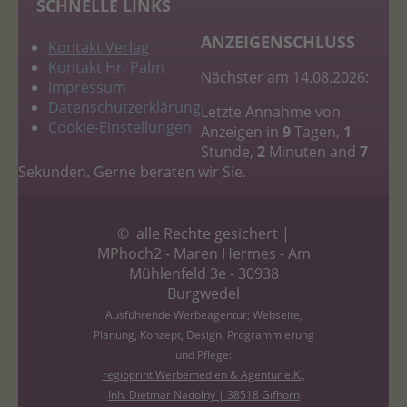
SCHNELLE LINKS
ANZEIGENSCHLUSS
Kontakt Verlag
Kontakt Hr. Palm
Nächster am 14.08.2026:
Impressum
Datenschutzerklärung
Letzte Annahme von
Cookie-Einstellungen
Anzeigen in
9
Tagen,
1
Stunde,
2
Minuten and
7
Sekunden. Gerne beraten wir Sie.
© alle Rechte gesichert |
MPhoch2 - Maren Hermes - Am
Mühlenfeld 3e - 30938
Burgwedel
Ausführende Werbeagentur; Webseite,
Planung, Konzept, Design, Programmierung
und Pflege:
regioprint Werbemedien & Agentur e.K.,
Inh. Dietmar Nadolny | 38518 Gifhorn