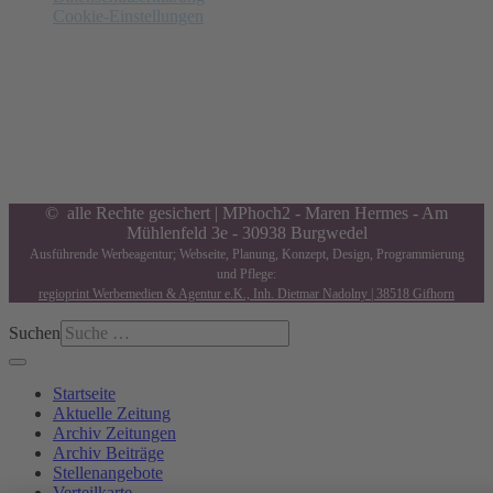
Cookie-Einstellungen
Anzeigenschluss
Nächster am 14.08.2026:
Letzte Annahme von Anzeigen in
6
Tagen,
4
Std.,
43
Minuten and
26
Sekunden. Gerne beraten wir Sie.
© alle Rechte gesichert | MPhoch2 - Maren Hermes - Am
Mühlenfeld 3e - 30938 Burgwedel
Ausführende Werbeagentur; Webseite, Planung, Konzept, Design, Programmierung
und Pflege:
regioprint Werbemedien & Agentur e.K., Inh. Dietmar Nadolny | 38518 Gifhorn
Suchen
Startseite
Aktuelle Zeitung
Archiv Zeitungen
Archiv Beiträge
Stellenangebote
Verteilkarte