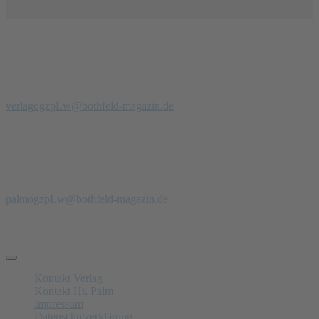
Redaktion
Verlag
Stadtteilmagazin Bothfeld
Telefon: 0 51 39 - 97 900 94
verlag
ogzpLw
@bothfeld-magazin.de
Anzeigenberatung
Anzeigenverkauf + PR
Jörg Palm
Tel.: 0171- 47 00 229
palm
ogzpLw
@bothfeld-magazin.de
Schnelle Links
Kontakt Verlag
Kontakt Hr. Palm
Impressum
Datenschutzerklärung