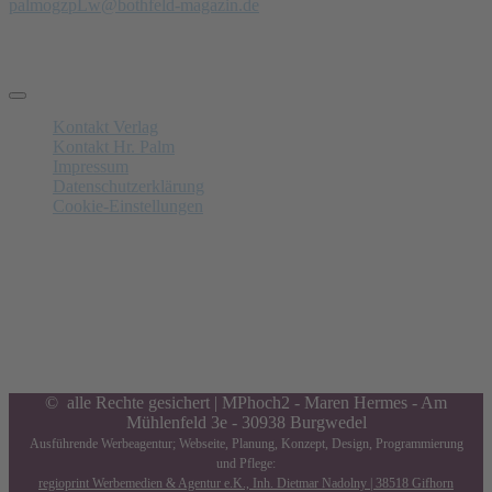
palm
ogzpLw
@bothfeld-magazin.de
Schnelle Links
Kontakt Verlag
Kontakt Hr. Palm
Impressum
Datenschutzerklärung
Cookie-Einstellungen
Anzeigenschluss
Nächster am 14.08.2026:
Letzte Annahme von Anzeigen in
6
Tagen,
20
Std.,
41
Minuten and
50
Sekunden. Gerne beraten wir Sie.
© alle Rechte gesichert | MPhoch2 - Maren Hermes - Am
Mühlenfeld 3e - 30938 Burgwedel
Ausführende Werbeagentur; Webseite, Planung, Konzept, Design, Programmierung
und Pflege:
regioprint Werbemedien & Agentur e.K., Inh. Dietmar Nadolny | 38518 Gifhorn