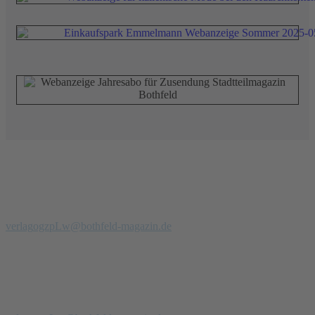
Redaktion
Verlag
Stadtteilmagazin Bothfeld
Telefon: 0 51 39 - 97 900 94
verlag
ogzpLw
@bothfeld-magazin.de
Anzeigenberatung
Anzeigenverkauf + PR
Jörg Palm
Tel.: 0171- 47 00 229