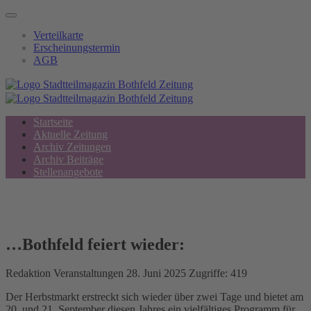
Verteilkarte
Erscheinungstermin
AGB
Startseite
Aktuelle Zeitung
Archiv Zeitungen
Archiv Beiträge
Stellenangebote
…Bothfeld feiert wieder:
Redaktion
Veranstaltungen
28. Juni 2025
Zugriffe: 419
Der Herbstmarkt erstreckt sich wieder über zwei Tage und bietet am
20. und 21. September diesen Jahres ein vielfältiges Programm für