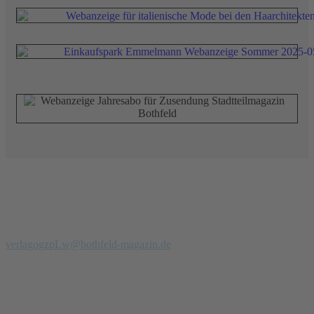
Redaktion
Verlag
Stadtteilmagazin Bothfeld
Telefon: 0 51 39 - 97 900 94
verlag
ogzpLw
@bothfeld-magazin.de
Anzeigenberatung
Anzeigenverkauf + PR
Jörg Palm