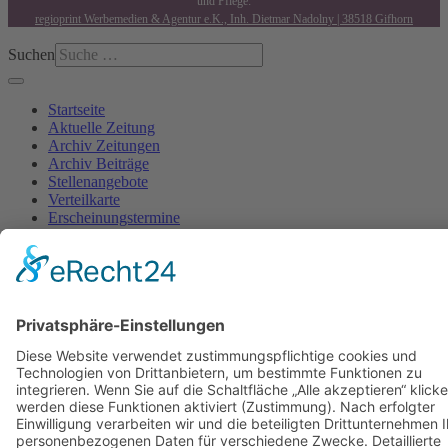
und Pflege:
regioprint Werbemedien & Agentur e.K., Inh. Dietmar Nadolny | 38518 Gifhorn
Suchen
Startseite
Aktuelle Zeitung
Archiv Zeitungen
Archiv Beiträge
Stellenangebote
Verteilkarte
Erscheinungstermine
AGB
Kontakt
Impressum
Datenschutzerklärung
Cookie-Einstellung