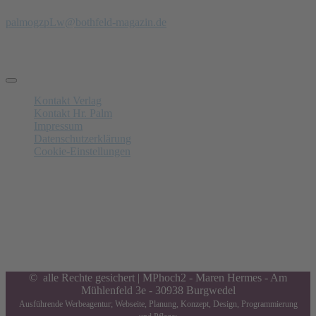
Tel.: 0171- 47 00 229
palm
ogzpLw
@bothfeld-magazin.de
Schnelle Links
Kontakt Verlag
Kontakt Hr. Palm
Impressum
Datenschutzerklärung
Cookie-Einstellungen
Anzeigenschluss
Nächster am 14.08.2026:
Letzte Annahme von Anzeigen in
9
Tagen,
2
Std.,
55
Minuten and
22
Sekunden. Gerne beraten wir Sie.
© alle Rechte gesichert | MPhoch2 - Maren Hermes - Am
Mühlenfeld 3e - 30938 Burgwedel
Ausführende Werbeagentur; Webseite, Planung, Konzept, Design, Programmierung