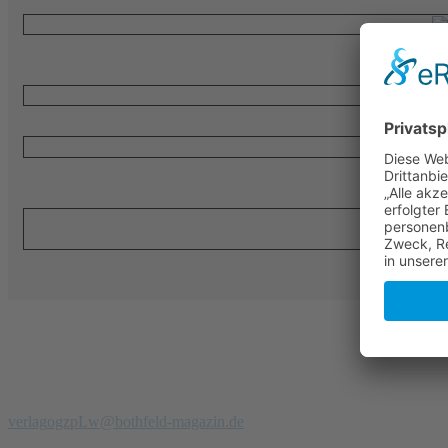
Redaktion
Verlag
Stadtteilmagazin Bothfeld
Telefon: 0 51 39 - 97 900 94
verlag
ogzpLw
@bothfeld-magazin.de