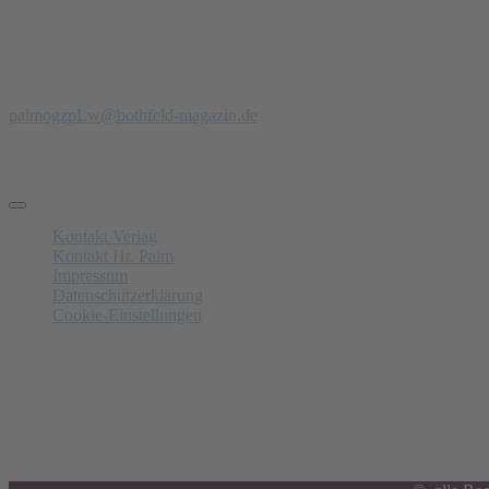
Anzeigenberatung
Anzeigenverkauf + PR
Jörg Palm
Tel.: 0171- 47 00 229
palm
ogzpLw
@bothfeld-magazin.de
Schnelle Links
Kontakt Verlag
Kontakt Hr. Palm
Impressum
Datenschutzerklärung
Cookie-Einstellungen
Anzeigenschluss
Nächster am 14.08.2026:
Letzte Annahme von Anzeigen in
9
Tagen,
3
Std.,
3
Minuten and
30
S