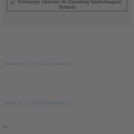
Redaktion
Verlag
Stadtteilmagazin Bothfeld
Telefon: 0 51 39 - 97 900 94
verlag
ogzpLw
@bothfeld-magazin.de
Anzeigenberatung
Anzeigenverkauf + PR
Jörg Palm
Tel.: 0171- 47 00 229
palm
ogzpLw
@bothfeld-magazin.de
Schnelle Links