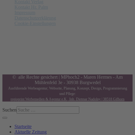
Kontakt Verlag
Kontakt Hr. Palm
Impressum
Datenschutzerklärung
Cookie-Einstellungen
Anzeigenschluss
Nächster am 14.08.2026:
Letzte Annahme von Anzeigen in
9
Tagen,
4
Std.,
2
Minuten and
39
Sekunden. Gerne beraten wir Sie.
© alle Rechte gesichert | MPhoch2 - Maren Hermes - Am
Mühlenfeld 3e - 30938 Burgwedel
Ausführende Werbeagentur; Webseite, Planung, Konzept, Design, Programmierung
und Pflege:
regioprint Werbemedien & Agentur e.K., Inh. Dietmar Nadolny | 38518 Gifhorn
Suchen
Startseite
Aktuelle Zeitung