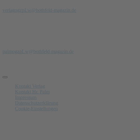
Telefon: 0 51 39 - 97 900 94
verlag
ogzpLw
@bothfeld-magazin.de
Anzeigenberatung
Anzeigenverkauf + PR
Jörg Palm
Tel.: 0171- 47 00 229
palm
ogzpLw
@bothfeld-magazin.de
Schnelle Links
Kontakt Verlag
Kontakt Hr. Palm
Impressum
Datenschutzerklärung
Cookie-Einstellungen
Anzeigenschluss
Nächster am 14.08.2026: