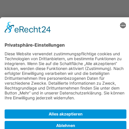
Letzte Annahme von Anzeigen in
4
Tagen,
19
Std.,
40
Minuten and
27
Sekunden. Gerne beraten wir Sie.
© alle Rechte gesichert | MPhoch2 - Maren Hermes - Am
Mühlenfeld 3e - 30938 Burgwedel
Ausführende Werbeagentur; Webseite, Planung, Konzept, Design, Programmierung
und Pflege:
regioprint Werbemedien & Agentur e.K., Inh. Dietmar Nadolny | 38518 Gifhorn
Suchen
Startseite
Aktuelle Zeitung
Archiv Zeitungen
Archiv Beiträge
Stellenangebote
Verteilkarte
Erscheinungstermine
AGB
Kontakt
Impressum
Datenschutzerklärung
Cookie-Einstellung