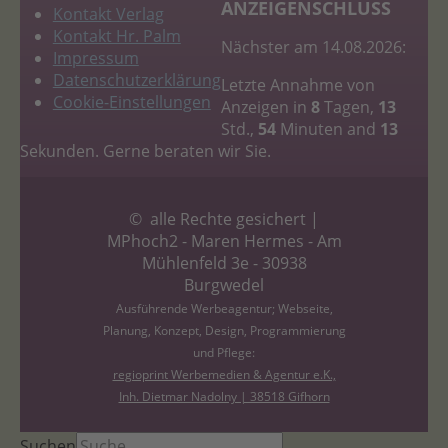
ANZEIGENSCHLUSS
Kontakt Verlag
Kontakt Hr. Palm
Nächster am 14.08.2026:
Impressum
Datenschutzerklärung
Letzte Annahme von
Cookie-Einstellungen
Anzeigen in
8
Tagen,
13
Std.,
54
Minuten and
12
Sekunden. Gerne beraten wir Sie.
© alle Rechte gesichert |
MPhoch2 - Maren Hermes - Am
Mühlenfeld 3e - 30938
Burgwedel
Ausführende Werbeagentur; Webseite,
Planung, Konzept, Design, Programmierung
und Pflege:
regioprint Werbemedien & Agentur e.K.,
Inh. Dietmar Nadolny | 38518 Gifhorn
Suchen